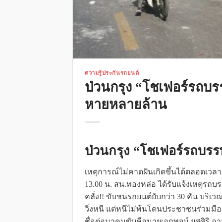
ความรู้ประกันรถยนต์
ป่วนกรุง “โชเฟอร์รถบรรท
หายหลายล้าน
ป่วนกรุง “โชเฟอร์รถบรรท
เหตุการณ์ไม่คาดฝันเกิดขึ้นได้ตลอดเวลาจร
13.00 น. สน.ทองหล่อ ได้รับแจ้งเหตุรถบร
คลั่ง!! ขับชนรถยนต์ยับกว่า 30 คัน บริ
วิ่งหนี แต่หนีไม่พ้นโดนประชาชนร่วมมือ
ชื่อต่อมาคนขับคือนายเอกพจน์ ยศศิริ อ