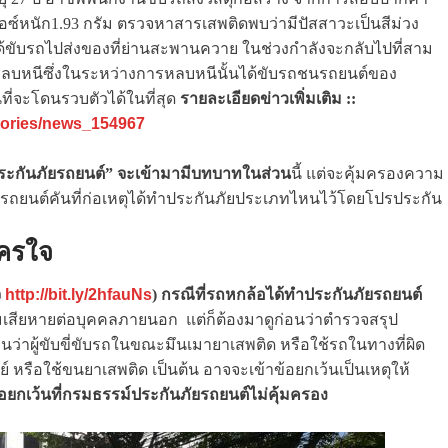
ซ์หนัก1.93 กรัม ตรวจหาสารเสพติดพบว่ามีปัสสาวะเป็นสีม่วง
ด้ขับรถไปส่งของที่ย่านสะพานควาย ในช่วงกำลังจะกลับไปที่สาม
รถหลบหนีซึ่งในระหว่างการหลบหนีนั้นได้ขับรถชนรถยนต์ของ
ี่จะโดนรวบตัวได้ในที่สุด
รายละเอียดข่าวเพิ่มเติม ::
stories/news_154967
“ประกันภัยรถยนต์” จะเข้ามามีบทบาทในส่วน
นี้ แต่จะคุ้มครองความ
บรถยนต์คันที่ก่อเหตุได้ทำประกันภัยประเภทไหนไว้โดยโปรประกัน
ัครใจ
จ
http://bit.ly/2hfauNs
)
กรณีที่รถหกล้อได้ทำประกันภัยรถยนต์
เสียหายต่อบุคคลภายนอก แต่ก็ต้องมาดูก่อนว่าตำรวจสรุป
่าผู้ขับขี่ขับรถในขณะมึนเมายาเสพติด หรือใช้รถในทางที่ผิด
์ หรือใช้ขนยาเสพติด เป็นต้น อาจจะเข้าข้อยกเว้นเป็นเหตุให้
้อยกเว้นที่กรมธรรม์ประกันภัยรถยนต์ไม่คุ้มครอง