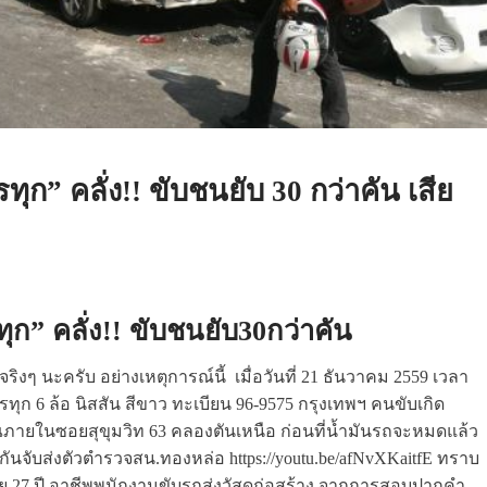
ุก” คลั่ง!! ขับชนยับ 30 กว่าคัน เสีย
ุก” คลั่ง!! ขับชนยับ30กว่าคัน
ิงๆ นะครับ อย่างเหตุการณ์นี้ เมื่อวันที่ 21 ธันวาคม 2559 เวลา
รทุก 6 ล้อ นิสสัน สีขาว ทะเบียน 96-9575 กรุงเทพฯ คนขับเกิด
เวณภายในซอยสุขุมวิท 63 คลองตันเหนือ ก่อนที่น้ำมันรถจะหมดแล้ว
กันจับส่งตัวตำรวจสน.ทองหล่อ https://youtu.be/afNvXKaitfE ทราบ
ายุ 27 ปี อาชีพพนักงานขับรถส่งวัสดุก่อสร้าง จากการสอบปากคำ