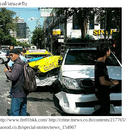
เองด้วยนะครับ
ttp://www.fm91bkk.com/ http://crime.tnews.co.th/contents/217765/
aosod.co.th/special-stories/news_154967