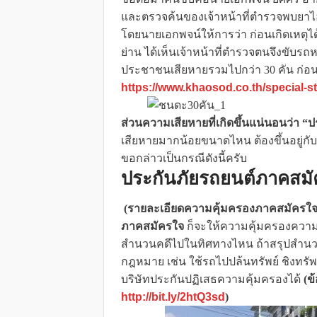
และตรวจค้นของเจ้าหน้าที่ตำรวจพบยาไอ
โดยนายเอกพจน์ให้การว่า ก่อนเกิดเหตุไ
ย่าน ได้เห็นเจ้าหน้าที่ตำรวจตนจึงขับ
ประชาชนเสียหายรวมไปกว่า 30 คัน ก่อนท
https://www.khaosod.co.th/special-
ส่วนความเสียหายที่เกิดขึ้นแน่นอนว่า 
เสียหายมากน้อยขนาดไหน ต้องขึ้นอยู่กั
ขอกล่าวเป็นกรณีดังนี้ครับ
ประกันภัยรถยนต์ภาคสม
(รายละเอียดความคุ้มครองภาคสมัครใ
ภาคสมัครใจ
ก็จะให้ความคุ้มครองความ
สำนวนคดีไปในทิศทางไหน ถ้าสรุปสำนวนว
กฎหมาย เช่น ใช้รถไปปล้นทรัพย์ ชิงทรัพย
บริษัทประกันปฏิเสธความคุ้มครองได้
(ข
http://bit.ly/2htQ3sd
)