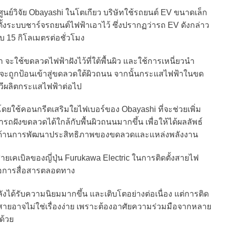
นย์วิจัย Obayashi ในโตเกียว บริษัทใช้รถยนต์ EV ขนาดเล็ก
ระบบชาร์จรถยนต์ไฟฟ้าเอาไว้ ซึ่งปรากฏว่ารถ EV ดังกล่าว
ือบ 15 กิโลเมตรต่อชั่วโมง
จะใช้ขดลวดไฟฟ้าฝังไว้ที่ใต้พื้นผิว และใช้การเหนี่ยวนำ
าจะถูกป้อนเข้าสู่ขดลวดใต้ผิวถนน จากนั้นกระแสไฟฟ้าในขด
วีผลิตกระแสไฟฟ้าต่อไป
ดยใช้คอนกรีตเสริมใยไฟเบอร์ของ Obayashi ที่จะช่วยเพิ่ม
งขดลวดได้ใกล้กับพื้นผิวถนนมากขึ้น เพื่อให้ได้ผลลัพธ์
ในด้านการพัฒนาประสิทธิภาพของขดลวดและแหล่งพลังงาน
ตสายเคเบิลของญี่ปุ่น Furukawa Electric ในการติดตั้งสายไฟ
ื่อการสื่อสารตลอดทาง
ังได้รับความนิยมมากขึ้น และเติบโตอย่างต่อเนื่อง แต่การติด
สายอาจไม่ใช่เรื่องง่าย เพราะต้องอาศัยความร่วมมือจากหลาย
ด้วย